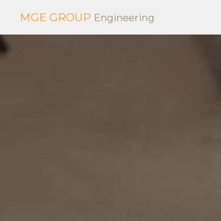
MGE GROUP
E
ngineering